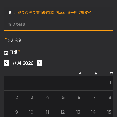
九龍長沙灣長義街9號D2 Place 第一期 7樓B室
條款及細則
*
必須填寫
*
日期
八月 2026
日
一
二
三
四
五
六
1
2
3
4
5
6
7
8
9
10
11
12
13
14
15