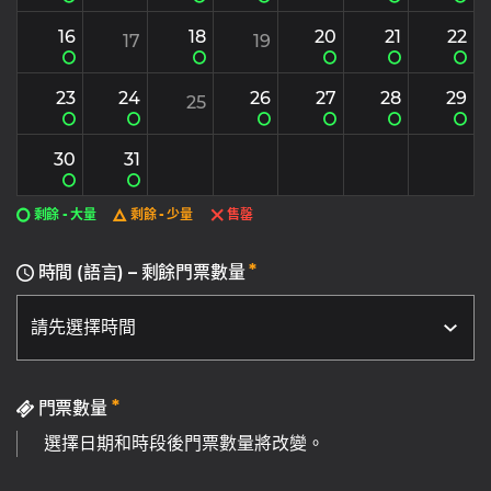
16
18
20
21
22
17
19
23
24
26
27
28
29
25
30
31
剩餘 - 大量
剩餘 - 少量
售罄
*
時間 (語言) – 剩餘門票數量
*
門票數量
選擇日期和時段後門票數量將改變。