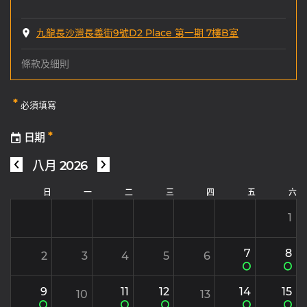
九龍長沙灣長義街9號D2 Place 第一期 7樓B室
條款及細則
*
必須填寫
*
日期
八月 2026
日
一
二
三
四
五
六
1
7
8
2
3
4
5
6
9
11
12
14
15
10
13