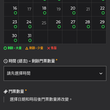
16
18
20
22
17
19
21
23
24
26
27
28
29
25
30
31
剩餘 - 大量
剩餘 - 少量
售罄
*
時間 (語言) – 剩餘門票數量
*
門票數量
選擇日期和時段後門票數量將改變。