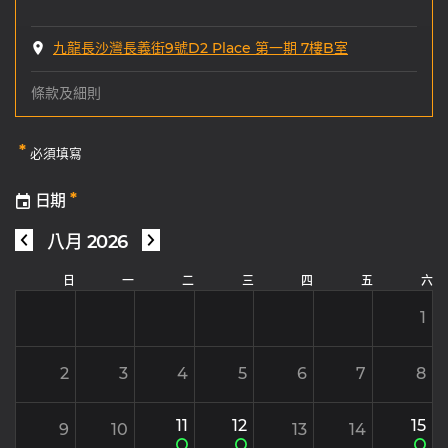
九龍長沙灣長義街9號D2 Place 第一期 7樓B室
條款及細則
*
必須填寫
*
日期
八月 2026
日
一
二
三
四
五
六
1
2
3
4
5
6
7
8
11
12
15
9
10
13
14