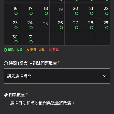
16
17
18
20
21
22
19
23
24
26
27
28
29
25
30
31
剩餘 - 大量
剩餘 - 少量
售罄
*
時間 (語言) – 剩餘門票數量
*
門票數量
選擇日期和時段後門票數量將改變。