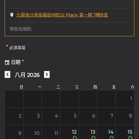
九龍長沙灣長義街9號D2 Place 第一期 7樓B室
條款及細則
*
必須填寫
*
日期
八月 2026
日
一
二
三
四
五
六
1
2
3
4
5
6
7
8
12
13
14
15
9
10
11